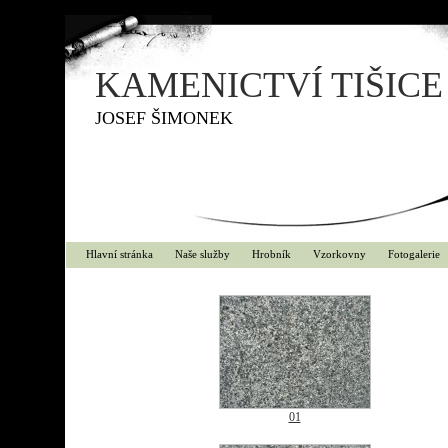
KAMENICTVÍ TIŠICE
JOSEF ŠIMONEK
Hlavní stránka
Naše služby
Hrobník
Vzorkovny
Fotogalerie
01