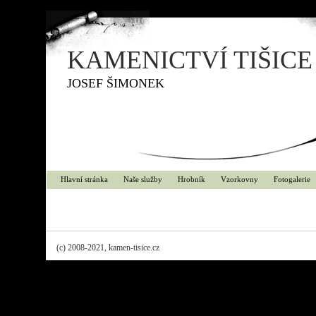
KAMENICTVÍ TIŠICE
JOSEF ŠIMONEK
Hlavní stránka
Naše služby
Hrobník
Vzorkovny
Fotogalerie
(c) 2008-2021, kamen-tisice.cz