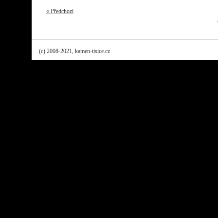
« Předchozí
(c) 2008-2021, kamen-tisice.cz