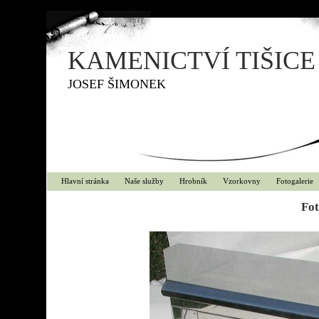
KAMENICTVÍ TIŠICE
JOSEF ŠIMONEK
Hlavní stránka
Naše služby
Hrobník
Vzorkovny
Fotogalerie
Fot