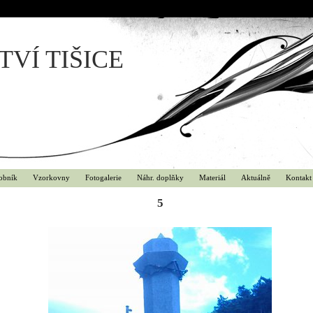
VÍ TIŠICE
obník
Vzorkovny
Fotogalerie
Náhr. doplňky
Materiál
Aktuálně
Kontakt
5