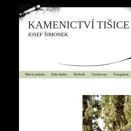
KAMENICTVÍ TIŠICE
JOSEF ŠIMONEK
Hlavní stránka
Naše služby
Hrobník
Vzorkovny
Fotogalerie