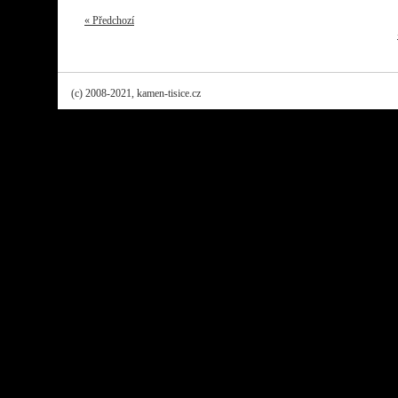
« Předchozí
(c) 2008-2021, kamen-tisice.cz