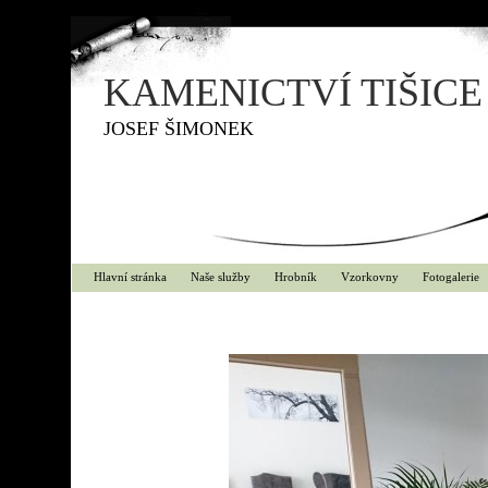
KAMENICTVÍ TIŠICE
JOSEF ŠIMONEK
Hlavní stránka
Naše služby
Hrobník
Vzorkovny
Fotogalerie