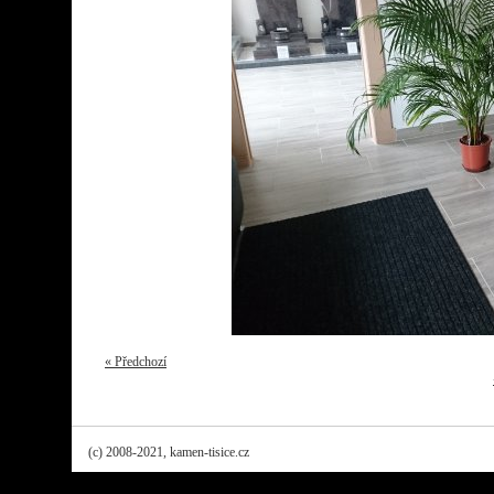
« Předchozí
(c) 2008-2021, kamen-tisice.cz