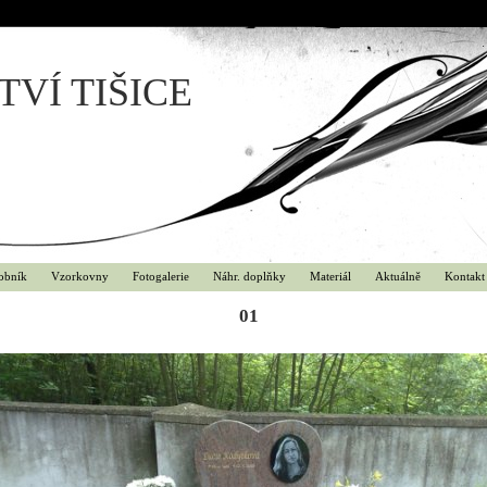
VÍ TIŠICE
obník
Vzorkovny
Fotogalerie
Náhr. doplňky
Materiál
Aktuálně
Kontakt
01